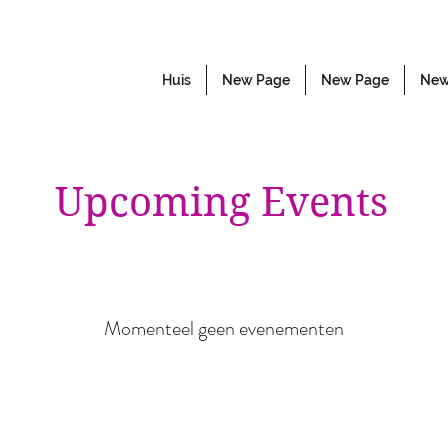
Huis
New Page
New Page
New
Upcoming Events
Momenteel geen evenementen