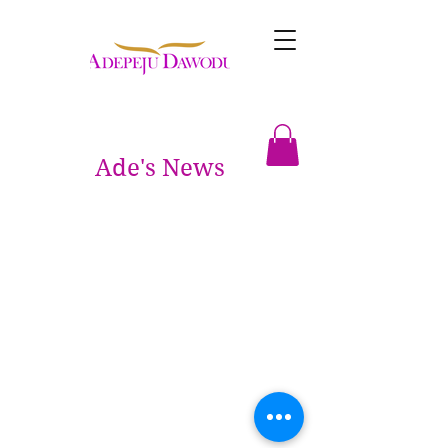
Ade's News
Do Not Sell My Personal Information
© 2021 door Adepeju Dawodu. Alle rechten
voorbehouden.